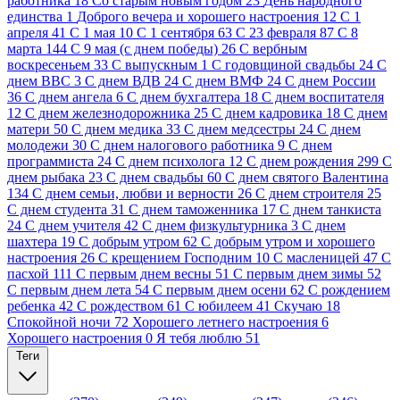
работника
18
Cо старым новым годом
23
День народного
единства
1
Доброго вечера и хорошего настроения
12
С 1
апреля
41
С 1 мая
10
С 1 сентября
63
С 23 февраля
87
С 8
марта
144
С 9 мая (с днем победы)
26
С вербным
воскресеньем
33
С выпускным
1
С годовщиной свадьбы
24
С
днем ВВС
3
С днем ВДВ
24
С днем ВМФ
24
С днем России
36
С днем ангела
6
С днем бухгалтера
18
С днем воспитателя
12
С днем железнодорожника
25
С днем кадровика
18
С днем
матери
50
С днем медика
33
С днем медсестры
24
С днем
молодежи
30
С днем налогового работника
9
С днем
программиста
24
С днем психолога
12
С днем рождения
299
С
днем рыбака
23
С днем свадьбы
60
С днем святого Валентина
134
С днем семьи, любви и верности
26
С днем строителя
25
С днем студента
31
С днем таможенника
17
С днем танкиста
24
С днем учителя
42
С днем физкультурника
3
С днем
шахтера
19
С добрым утром
62
С добрым утром и хорошего
настроения
26
С крещением Господним
10
С масленицей
47
С
пасхой
111
С первым днем весны
51
С первым днем зимы
52
С первым днем лета
54
С первым днем осени
62
С рождением
ребенка
42
С рождеством
61
С юбилеем
41
Скучаю
18
Спокойной ночи
72
Хорошего летнего настроения
6
Хорошего настроения
0
Я тебя люблю
51
Теги