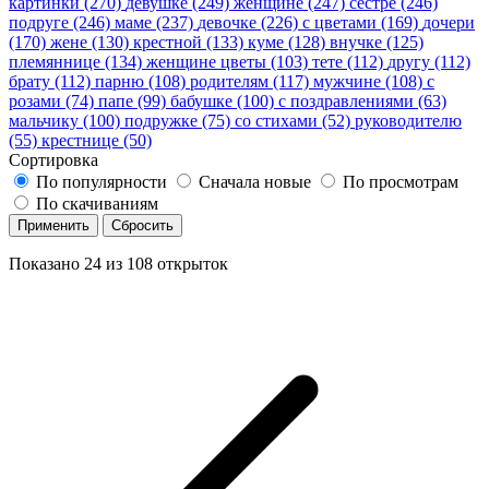
картинки (270)
девушке (249)
женщине (247)
сестре (246)
подруге (246)
маме (237)
девочке (226)
с цветами (169)
дочери
(170)
жене (130)
крестной (133)
куме (128)
внучке (125)
племяннице (134)
женщине цветы (103)
тете (112)
другу (112)
брату (112)
парню (108)
родителям (117)
мужчине (108)
с
розами (74)
папе (99)
бабушке (100)
с поздравлениями (63)
мальчику (100)
подружке (75)
со стихами (52)
руководителю
(55)
крестнице (50)
Сортировка
По популярности
Сначала новые
По просмотрам
По скачиваниям
Применить
Сбросить
Показано
24
из
108
открыток