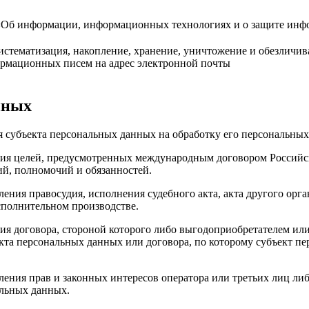
«Об информации, информационных технологиях и о защите инфо
систематизация, накопление, хранение, уничтожение и обезлич
рмационных писем на адрес электронной почты
нных
ия субъекта персональных данных на обработку его персональны
ния целей, предусмотренных международным договором Российс
й, полномочий и обязанностей.
ления правосудия, исполнения судебного акта, акта другого ор
сполнительном производстве.
ия договора, стороной которого либо выгодоприобретателем или
екта персональных данных или договора, по которому субъект п
ления прав и законных интересов оператора или третьих лиц ли
альных данных.