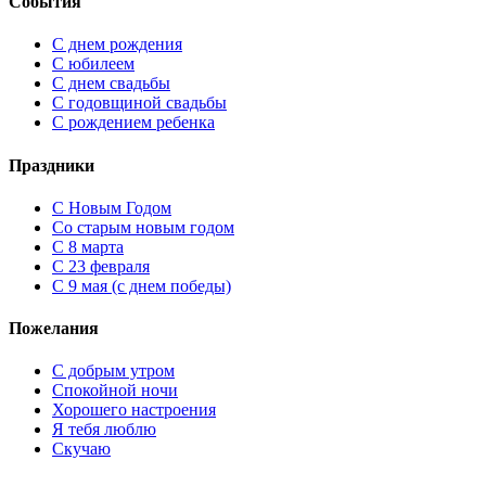
События
С днем рождения
С юбилеем
С днем свадьбы
С годовщиной свадьбы
С рождением ребенка
Праздники
C Новым Годом
Cо старым новым годом
С 8 марта
С 23 февраля
С 9 мая (с днем победы)
Пожелания
С добрым утром
Спокойной ночи
Хорошего настроения
Я тебя люблю
Скучаю