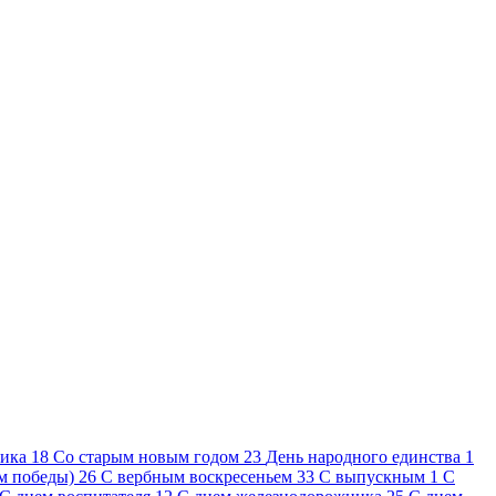
ника
18
Cо старым новым годом
23
День народного единства
1
ем победы)
26
С вербным воскресеньем
33
С выпускным
1
С