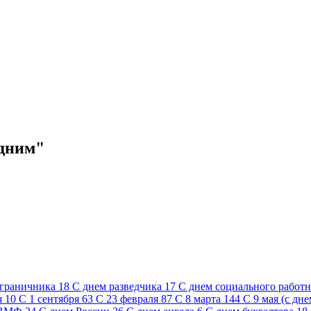
одним"
ограничника
18
C днем разведчика
17
C днем социального работ
я
10
С 1 сентября
63
С 23 февраля
87
С 8 марта
144
С 9 мая (с дн