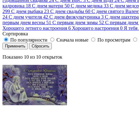
годовщиной свадьбы
24
С днем ВВС
3
С днем ВДВ
24
С днем
кадровика
18
С днем матери
50
С днем медика
33
С днем медсе
299
С днем рыбака
23
С днем свадьбы
60
С днем святого Вален
24
С днем учителя
42
С днем физкультурника
3
С днем шахтера
первым днем весны
51
С первым днем зимы
52
С первым днем 
Хорошего летнего настроения
6
Хорошего настроения
0
Я тебя
Сортировка
По популярности
Сначала новые
По просмотрам
Применить
Сбросить
Показано
10
из
10
открыток