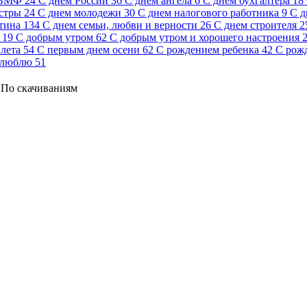
 ВМФ
24
С днем России
36
С днем ангела
6
С днем бухгалтера
18
стры
24
С днем молодежи
30
С днем налогового работника
9
С д
тина
134
С днем семьи, любви и верности
26
С днем строителя
2
19
С добрым утром
62
С добрым утром и хорошего настроения
лета
54
С первым днем осени
62
С рождением ребенка
42
С рож
 люблю
51
По скачиваниям