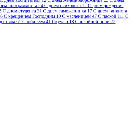
С днем воспитателя
12
С днем железнодорожника
25
С днем
нем программиста
24
С днем психолога
12
С днем рождения
5
С днем студента
31
С днем таможенника
17
С днем танкиста
26
С крещением Господним
10
С масленицей
47
С пасхой
111
С
деством
61
С юбилеем
41
Скучаю
18
Спокойной ночи
72