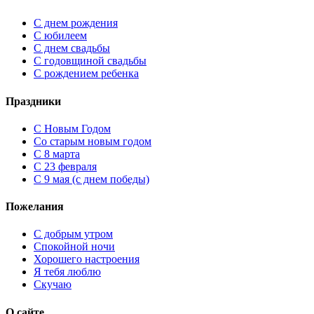
С днем рождения
С юбилеем
С днем свадьбы
С годовщиной свадьбы
С рождением ребенка
Праздники
C Новым Годом
Cо старым новым годом
С 8 марта
С 23 февраля
С 9 мая (с днем победы)
Пожелания
С добрым утром
Спокойной ночи
Хорошего настроения
Я тебя люблю
Скучаю
О сайте