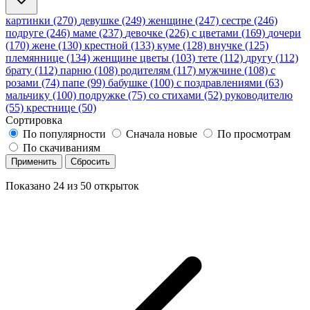
картинки (270)
девушке (249)
женщине (247)
сестре (246)
подруге (246)
маме (237)
девочке (226)
с цветами (169)
дочери
(170)
жене (130)
крестной (133)
куме (128)
внучке (125)
племяннице (134)
женщине цветы (103)
тете (112)
другу (112)
брату (112)
парню (108)
родителям (117)
мужчине (108)
с
розами (74)
папе (99)
бабушке (100)
с поздравлениями (63)
мальчику (100)
подружке (75)
со стихами (52)
руководителю
(55)
крестнице (50)
Сортировка
По популярности
Сначала новые
По просмотрам
По скачиваниям
Применить
Сбросить
Показано
24
из
50
открыток