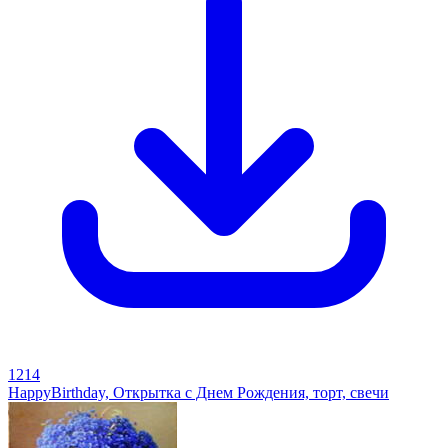
1214
HappyBirthday, Открытка с Днем Рождения, торт, свечи