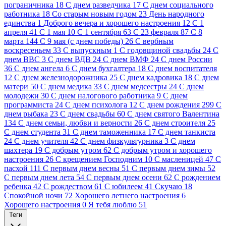
пограничника
18
C днем разведчика
17
C днем социального
работника
18
Cо старым новым годом
23
День народного
единства
1
Доброго вечера и хорошего настроения
12
С 1
апреля
41
С 1 мая
10
С 1 сентября
63
С 23 февраля
87
С 8
марта
144
С 9 мая (с днем победы)
26
С вербным
воскресеньем
33
С выпускным
1
С годовщиной свадьбы
24
С
днем ВВС
3
С днем ВДВ
24
С днем ВМФ
24
С днем России
36
С днем ангела
6
С днем бухгалтера
18
С днем воспитателя
12
С днем железнодорожника
25
С днем кадровика
18
С днем
матери
50
С днем медика
33
С днем медсестры
24
С днем
молодежи
30
С днем налогового работника
9
С днем
программиста
24
С днем психолога
12
С днем рождения
299
С
днем рыбака
23
С днем свадьбы
60
С днем святого Валентина
134
С днем семьи, любви и верности
26
С днем строителя
25
С днем студента
31
С днем таможенника
17
С днем танкиста
24
С днем учителя
42
С днем физкультурника
3
С днем
шахтера
19
С добрым утром
62
С добрым утром и хорошего
настроения
26
С крещением Господним
10
С масленицей
47
С
пасхой
111
С первым днем весны
51
С первым днем зимы
52
С первым днем лета
54
С первым днем осени
62
С рождением
ребенка
42
С рождеством
61
С юбилеем
41
Скучаю
18
Спокойной ночи
72
Хорошего летнего настроения
6
Хорошего настроения
0
Я тебя люблю
51
Теги