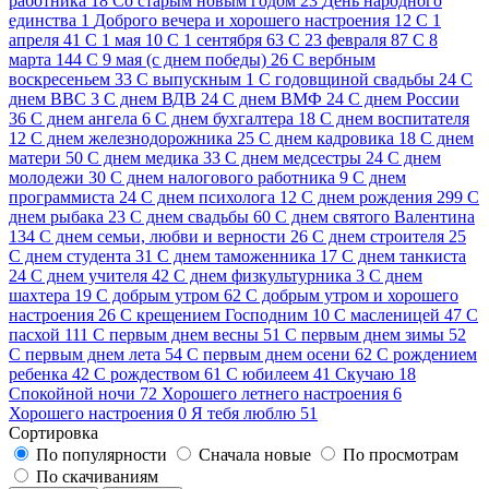
работника
18
Cо старым новым годом
23
День народного
единства
1
Доброго вечера и хорошего настроения
12
С 1
апреля
41
С 1 мая
10
С 1 сентября
63
С 23 февраля
87
С 8
марта
144
С 9 мая (с днем победы)
26
С вербным
воскресеньем
33
С выпускным
1
С годовщиной свадьбы
24
С
днем ВВС
3
С днем ВДВ
24
С днем ВМФ
24
С днем России
36
С днем ангела
6
С днем бухгалтера
18
С днем воспитателя
12
С днем железнодорожника
25
С днем кадровика
18
С днем
матери
50
С днем медика
33
С днем медсестры
24
С днем
молодежи
30
С днем налогового работника
9
С днем
программиста
24
С днем психолога
12
С днем рождения
299
С
днем рыбака
23
С днем свадьбы
60
С днем святого Валентина
134
С днем семьи, любви и верности
26
С днем строителя
25
С днем студента
31
С днем таможенника
17
С днем танкиста
24
С днем учителя
42
С днем физкультурника
3
С днем
шахтера
19
С добрым утром
62
С добрым утром и хорошего
настроения
26
С крещением Господним
10
С масленицей
47
С
пасхой
111
С первым днем весны
51
С первым днем зимы
52
С первым днем лета
54
С первым днем осени
62
С рождением
ребенка
42
С рождеством
61
С юбилеем
41
Скучаю
18
Спокойной ночи
72
Хорошего летнего настроения
6
Хорошего настроения
0
Я тебя люблю
51
Сортировка
По популярности
Сначала новые
По просмотрам
По скачиваниям