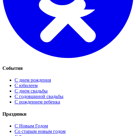
События
С днем рождения
С юбилеем
С днем свадьбы
С годовщиной свадьбы
С рождением ребенка
Праздники
C Новым Годом
Cо старым новым годом