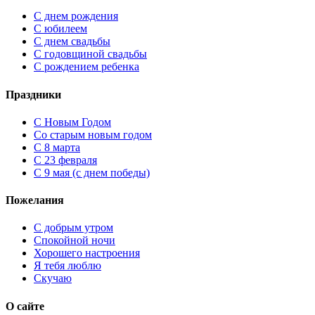
С днем рождения
С юбилеем
С днем свадьбы
С годовщиной свадьбы
С рождением ребенка
Праздники
C Новым Годом
Cо старым новым годом
С 8 марта
С 23 февраля
С 9 мая (с днем победы)
Пожелания
С добрым утром
Спокойной ночи
Хорошего настроения
Я тебя люблю
Скучаю
О сайте