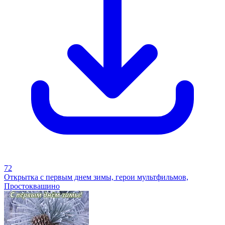
72
Открытка с первым днем зимы, герои мультфильмов,
Простоквашино