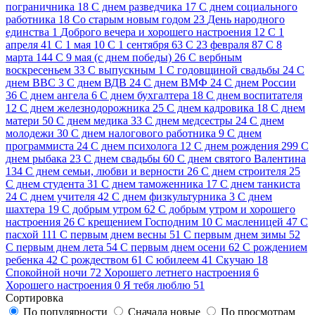
пограничника
18
C днем разведчика
17
C днем социального
работника
18
Cо старым новым годом
23
День народного
единства
1
Доброго вечера и хорошего настроения
12
С 1
апреля
41
С 1 мая
10
С 1 сентября
63
С 23 февраля
87
С 8
марта
144
С 9 мая (с днем победы)
26
С вербным
воскресеньем
33
С выпускным
1
С годовщиной свадьбы
24
С
днем ВВС
3
С днем ВДВ
24
С днем ВМФ
24
С днем России
36
С днем ангела
6
С днем бухгалтера
18
С днем воспитателя
12
С днем железнодорожника
25
С днем кадровика
18
С днем
матери
50
С днем медика
33
С днем медсестры
24
С днем
молодежи
30
С днем налогового работника
9
С днем
программиста
24
С днем психолога
12
С днем рождения
299
С
днем рыбака
23
С днем свадьбы
60
С днем святого Валентина
134
С днем семьи, любви и верности
26
С днем строителя
25
С днем студента
31
С днем таможенника
17
С днем танкиста
24
С днем учителя
42
С днем физкультурника
3
С днем
шахтера
19
С добрым утром
62
С добрым утром и хорошего
настроения
26
С крещением Господним
10
С масленицей
47
С
пасхой
111
С первым днем весны
51
С первым днем зимы
52
С первым днем лета
54
С первым днем осени
62
С рождением
ребенка
42
С рождеством
61
С юбилеем
41
Скучаю
18
Спокойной ночи
72
Хорошего летнего настроения
6
Хорошего настроения
0
Я тебя люблю
51
Сортировка
По популярности
Сначала новые
По просмотрам