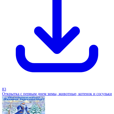
83
Открытка с первым днем зимы, животные, котенок и сосульки