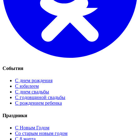
События
С днем рождения
С юбилеем
С днем свадьбы
С годовщиной свадьбы
С рождением ребенка
Праздники
C Новым Годом
Cо старым новым годом
С 8 марта