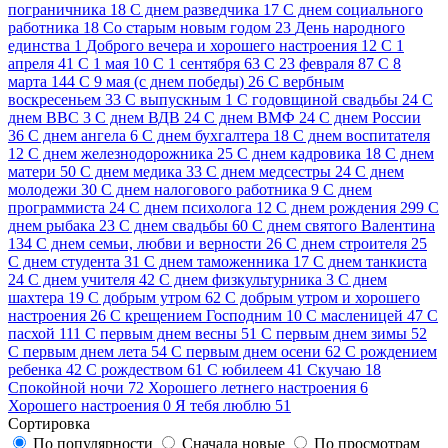
пограничника
18
C днем разведчика
17
C днем социального
работника
18
Cо старым новым годом
23
День народного
единства
1
Доброго вечера и хорошего настроения
12
С 1
апреля
41
С 1 мая
10
С 1 сентября
63
С 23 февраля
87
С 8
марта
144
С 9 мая (с днем победы)
26
С вербным
воскресеньем
33
С выпускным
1
С годовщиной свадьбы
24
С
днем ВВС
3
С днем ВДВ
24
С днем ВМФ
24
С днем России
36
С днем ангела
6
С днем бухгалтера
18
С днем воспитателя
12
С днем железнодорожника
25
С днем кадровика
18
С днем
матери
50
С днем медика
33
С днем медсестры
24
С днем
молодежи
30
С днем налогового работника
9
С днем
программиста
24
С днем психолога
12
С днем рождения
299
С
днем рыбака
23
С днем свадьбы
60
С днем святого Валентина
134
С днем семьи, любви и верности
26
С днем строителя
25
С днем студента
31
С днем таможенника
17
С днем танкиста
24
С днем учителя
42
С днем физкультурника
3
С днем
шахтера
19
С добрым утром
62
С добрым утром и хорошего
настроения
26
С крещением Господним
10
С масленицей
47
С
пасхой
111
С первым днем весны
51
С первым днем зимы
52
С первым днем лета
54
С первым днем осени
62
С рождением
ребенка
42
С рождеством
61
С юбилеем
41
Скучаю
18
Спокойной ночи
72
Хорошего летнего настроения
6
Хорошего настроения
0
Я тебя люблю
51
Сортировка
По популярности
Сначала новые
По просмотрам