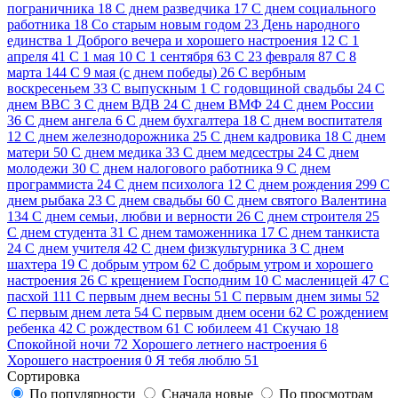
пограничника
18
C днем разведчика
17
C днем социального
работника
18
Cо старым новым годом
23
День народного
единства
1
Доброго вечера и хорошего настроения
12
С 1
апреля
41
С 1 мая
10
С 1 сентября
63
С 23 февраля
87
С 8
марта
144
С 9 мая (с днем победы)
26
С вербным
воскресеньем
33
С выпускным
1
С годовщиной свадьбы
24
С
днем ВВС
3
С днем ВДВ
24
С днем ВМФ
24
С днем России
36
С днем ангела
6
С днем бухгалтера
18
С днем воспитателя
12
С днем железнодорожника
25
С днем кадровика
18
С днем
матери
50
С днем медика
33
С днем медсестры
24
С днем
молодежи
30
С днем налогового работника
9
С днем
программиста
24
С днем психолога
12
С днем рождения
299
С
днем рыбака
23
С днем свадьбы
60
С днем святого Валентина
134
С днем семьи, любви и верности
26
С днем строителя
25
С днем студента
31
С днем таможенника
17
С днем танкиста
24
С днем учителя
42
С днем физкультурника
3
С днем
шахтера
19
С добрым утром
62
С добрым утром и хорошего
настроения
26
С крещением Господним
10
С масленицей
47
С
пасхой
111
С первым днем весны
51
С первым днем зимы
52
С первым днем лета
54
С первым днем осени
62
С рождением
ребенка
42
С рождеством
61
С юбилеем
41
Скучаю
18
Спокойной ночи
72
Хорошего летнего настроения
6
Хорошего настроения
0
Я тебя люблю
51
Сортировка
По популярности
Сначала новые
По просмотрам