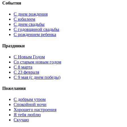
События
С днем рождения
С юбилеем
С днем свадьбы
С годовщиной свадьбы
С рождением ребенка
Праздники
C Новым Годом
Cо старым новым годом
С 8 марта
С 23 февраля
С 9 мая (с днем победы)
Пожелания
С добрым утром
Спокойной ночи
Хорошего настроения
Я тебя люблю
Скучаю