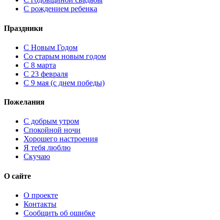
С рождением ребенка
Праздники
C Новым Годом
Cо старым новым годом
С 8 марта
С 23 февраля
С 9 мая (с днем победы)
Пожелания
С добрым утром
Спокойной ночи
Хорошего настроения
Я тебя люблю
Скучаю
О сайте
О проекте
Контакты
Сообщить об ошибке