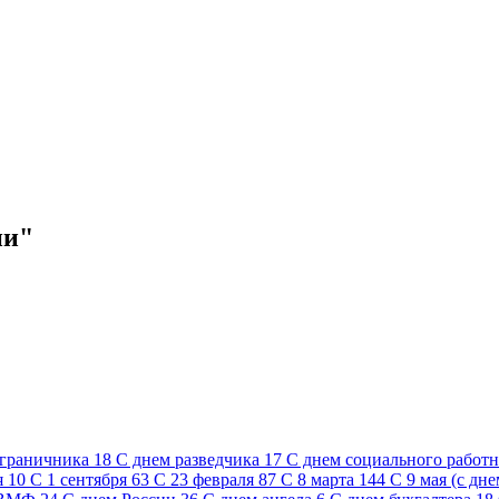
ни"
ограничника
18
C днем разведчика
17
C днем социального работ
я
10
С 1 сентября
63
С 23 февраля
87
С 8 марта
144
С 9 мая (с дн