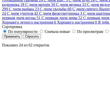
годовщиной свадьбы
24
С днем ВВС
3
С днем ВДВ
24
С днем
кадровика
18
С днем матери
50
С днем медика
33
С днем медсе
299
С днем рыбака
23
С днем свадьбы
60
С днем святого Вален
24
С днем учителя
42
С днем физкультурника
3
С днем шахтера
первым днем весны
51
С первым днем зимы
52
С первым днем 
Хорошего летнего настроения
6
Хорошего настроения
0
Я тебя
Сортировка
По популярности
Сначала новые
По просмотрам
Применить
Сбросить
Показано
24
из
62
открыток