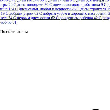
 ВМФ
24
С днем России
36
С днем ангела
6
С днем бухгалтера
18
стры
24
С днем молодежи
30
С днем налогового работника
9
С д
тина
134
С днем семьи, любви и верности
26
С днем строителя
2
19
С добрым утром
62
С добрым утром и хорошего настроения
лета
54
С первым днем осени
62
С рождением ребенка
42
С рож
 люблю
51
По скачиваниям