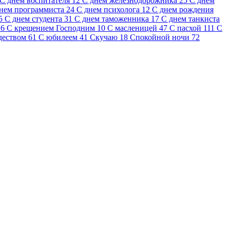
С днем воспитателя
12
С днем железнодорожника
25
С днем
нем программиста
24
С днем психолога
12
С днем рождения
5
С днем студента
31
С днем таможенника
17
С днем танкиста
26
С крещением Господним
10
С масленицей
47
С пасхой
111
С
деством
61
С юбилеем
41
Скучаю
18
Спокойной ночи
72