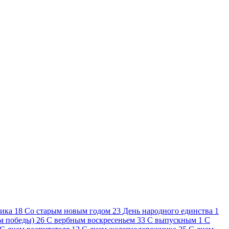
ника
18
Cо старым новым годом
23
День народного единства
1
ем победы)
26
С вербным воскресеньем
33
С выпускным
1
С