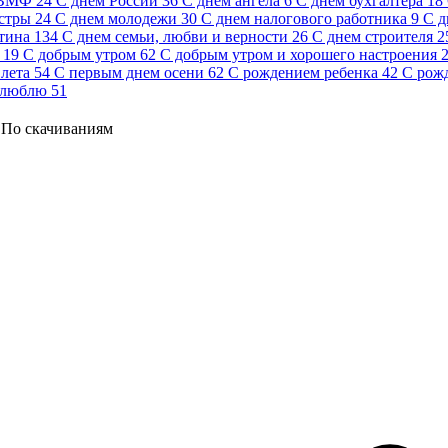
 ВМФ
24
С днем России
36
С днем ангела
6
С днем бухгалтера
18
стры
24
С днем молодежи
30
С днем налогового работника
9
С д
тина
134
С днем семьи, любви и верности
26
С днем строителя
2
19
С добрым утром
62
С добрым утром и хорошего настроения
лета
54
С первым днем осени
62
С рождением ребенка
42
С рож
 люблю
51
По скачиваниям