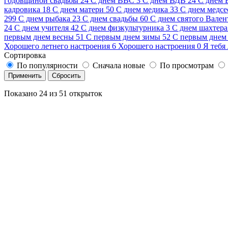
годовщиной свадьбы
24
С днем ВВС
3
С днем ВДВ
24
С днем
кадровика
18
С днем матери
50
С днем медика
33
С днем медсе
299
С днем рыбака
23
С днем свадьбы
60
С днем святого Вален
24
С днем учителя
42
С днем физкультурника
3
С днем шахтера
первым днем весны
51
С первым днем зимы
52
С первым днем 
Хорошего летнего настроения
6
Хорошего настроения
0
Я тебя
Сортировка
По популярности
Сначала новые
По просмотрам
Применить
Сбросить
Показано
24
из
51
открыток