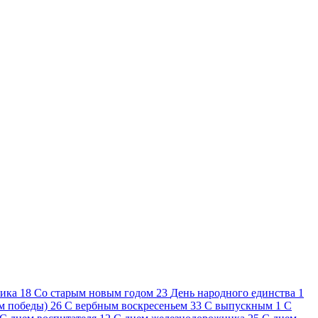
ника
18
Cо старым новым годом
23
День народного единства
1
ем победы)
26
С вербным воскресеньем
33
С выпускным
1
С