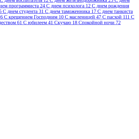
С днем воспитателя
12
С днем железнодорожника
25
С днем
нем программиста
24
С днем психолога
12
С днем рождения
5
С днем студента
31
С днем таможенника
17
С днем танкиста
26
С крещением Господним
10
С масленицей
47
С пасхой
111
С
деством
61
С юбилеем
41
Скучаю
18
Спокойной ночи
72