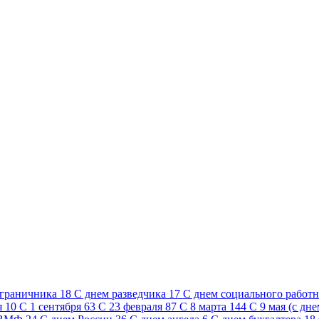
ограничника
18
C днем разведчика
17
C днем социального работ
я
10
С 1 сентября
63
С 23 февраля
87
С 8 марта
144
С 9 мая (с дн