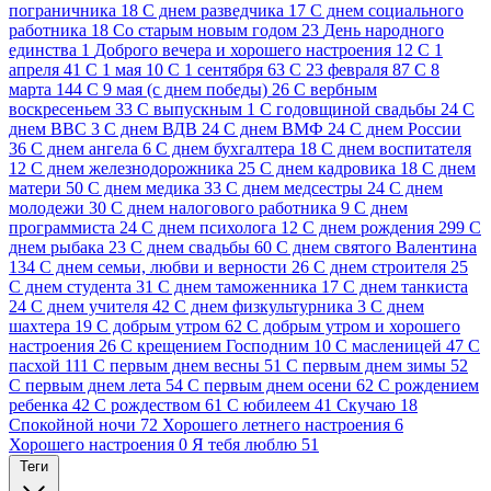
пограничника
18
C днем разведчика
17
C днем социального
работника
18
Cо старым новым годом
23
День народного
единства
1
Доброго вечера и хорошего настроения
12
С 1
апреля
41
С 1 мая
10
С 1 сентября
63
С 23 февраля
87
С 8
марта
144
С 9 мая (с днем победы)
26
С вербным
воскресеньем
33
С выпускным
1
С годовщиной свадьбы
24
С
днем ВВС
3
С днем ВДВ
24
С днем ВМФ
24
С днем России
36
С днем ангела
6
С днем бухгалтера
18
С днем воспитателя
12
С днем железнодорожника
25
С днем кадровика
18
С днем
матери
50
С днем медика
33
С днем медсестры
24
С днем
молодежи
30
С днем налогового работника
9
С днем
программиста
24
С днем психолога
12
С днем рождения
299
С
днем рыбака
23
С днем свадьбы
60
С днем святого Валентина
134
С днем семьи, любви и верности
26
С днем строителя
25
С днем студента
31
С днем таможенника
17
С днем танкиста
24
С днем учителя
42
С днем физкультурника
3
С днем
шахтера
19
С добрым утром
62
С добрым утром и хорошего
настроения
26
С крещением Господним
10
С масленицей
47
С
пасхой
111
С первым днем весны
51
С первым днем зимы
52
С первым днем лета
54
С первым днем осени
62
С рождением
ребенка
42
С рождеством
61
С юбилеем
41
Скучаю
18
Спокойной ночи
72
Хорошего летнего настроения
6
Хорошего настроения
0
Я тебя люблю
51
Теги