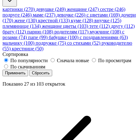
картинки (270)
девушке (249)
женщине (247)
сестре (246)
подруге (246)
маме (237)
девочке (226)
с цветами (169)
дочери
(170)
жене (130)
крестной (133)
куме (128)
внучке (125)
племяннице (134)
женщине цветы (103)
тете (112)
другу (112)
брату (112)
парню (108)
родителям (117)
мужчине (108)
с
розами (74)
папе (99)
бабушке (100)
с поздравлениями (63)
мальчику (100)
подружке (75)
со стихами (52)
руководителю
(55)
крестнице (50)
Сортировка
По популярности
Сначала новые
По просмотрам
По скачиваниям
Применить
Сбросить
Показано
27
из
103
открыток