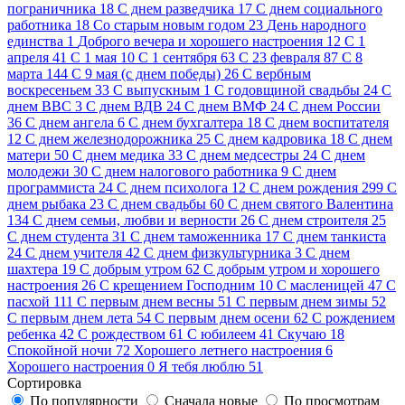
пограничника
18
C днем разведчика
17
C днем социального
работника
18
Cо старым новым годом
23
День народного
единства
1
Доброго вечера и хорошего настроения
12
С 1
апреля
41
С 1 мая
10
С 1 сентября
63
С 23 февраля
87
С 8
марта
144
С 9 мая (с днем победы)
26
С вербным
воскресеньем
33
С выпускным
1
С годовщиной свадьбы
24
С
днем ВВС
3
С днем ВДВ
24
С днем ВМФ
24
С днем России
36
С днем ангела
6
С днем бухгалтера
18
С днем воспитателя
12
С днем железнодорожника
25
С днем кадровика
18
С днем
матери
50
С днем медика
33
С днем медсестры
24
С днем
молодежи
30
С днем налогового работника
9
С днем
программиста
24
С днем психолога
12
С днем рождения
299
С
днем рыбака
23
С днем свадьбы
60
С днем святого Валентина
134
С днем семьи, любви и верности
26
С днем строителя
25
С днем студента
31
С днем таможенника
17
С днем танкиста
24
С днем учителя
42
С днем физкультурника
3
С днем
шахтера
19
С добрым утром
62
С добрым утром и хорошего
настроения
26
С крещением Господним
10
С масленицей
47
С
пасхой
111
С первым днем весны
51
С первым днем зимы
52
С первым днем лета
54
С первым днем осени
62
С рождением
ребенка
42
С рождеством
61
С юбилеем
41
Скучаю
18
Спокойной ночи
72
Хорошего летнего настроения
6
Хорошего настроения
0
Я тебя люблю
51
Сортировка
По популярности
Сначала новые
По просмотрам