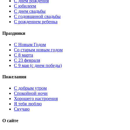
С днем рождения
С юбилеем
С днем свадьбы
С годовщиной свадьбы
С рождением ребенка
Праздники
C Новым Годом
Cо старым новым годом
С 8 марта
С 23 февраля
С 9 мая (с днем победы)
Пожелания
С добрым утром
Спокойной ночи
Хорошего настроения
Я тебя люблю
Скучаю
О сайте