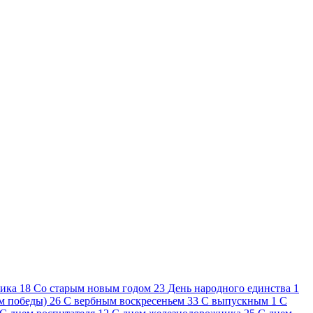
ника
18
Cо старым новым годом
23
День народного единства
1
ем победы)
26
С вербным воскресеньем
33
С выпускным
1
С