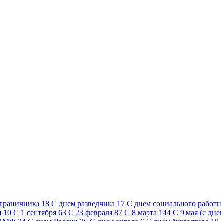
ограничника
18
C днем разведчика
17
C днем социального работ
я
10
С 1 сентября
63
С 23 февраля
87
С 8 марта
144
С 9 мая (с дн