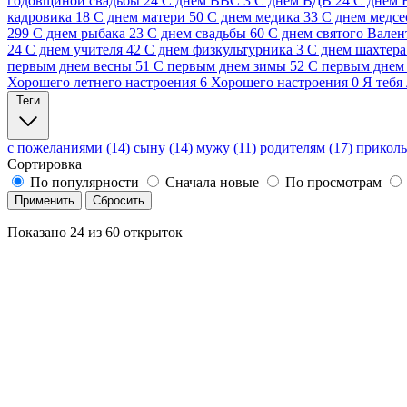
годовщиной свадьбы
24
С днем ВВС
3
С днем ВДВ
24
С днем
кадровика
18
С днем матери
50
С днем медика
33
С днем медсе
299
С днем рыбака
23
С днем свадьбы
60
С днем святого Вален
24
С днем учителя
42
С днем физкультурника
3
С днем шахтера
первым днем весны
51
С первым днем зимы
52
С первым днем 
Хорошего летнего настроения
6
Хорошего настроения
0
Я тебя
Теги
с пожеланиями (14)
сыну (14)
мужу (11)
родителям (17)
приколь
Сортировка
По популярности
Сначала новые
По просмотрам
Применить
Сбросить
Показано
24
из
60
открыток