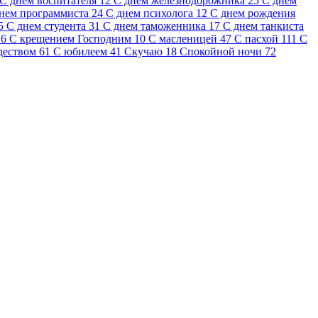
С днем воспитателя
12
С днем железнодорожника
25
С днем
нем программиста
24
С днем психолога
12
С днем рождения
5
С днем студента
31
С днем таможенника
17
С днем танкиста
26
С крещением Господним
10
С масленицей
47
С пасхой
111
С
деством
61
С юбилеем
41
Скучаю
18
Спокойной ночи
72