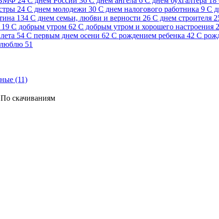
 ВМФ
24
С днем России
36
С днем ангела
6
С днем бухгалтера
18
стры
24
С днем молодежи
30
С днем налогового работника
9
С д
тина
134
С днем семьи, любви и верности
26
С днем строителя
2
19
С добрым утром
62
С добрым утром и хорошего настроения
лета
54
С первым днем осени
62
С рождением ребенка
42
С рож
 люблю
51
ные (11)
По скачиваниям