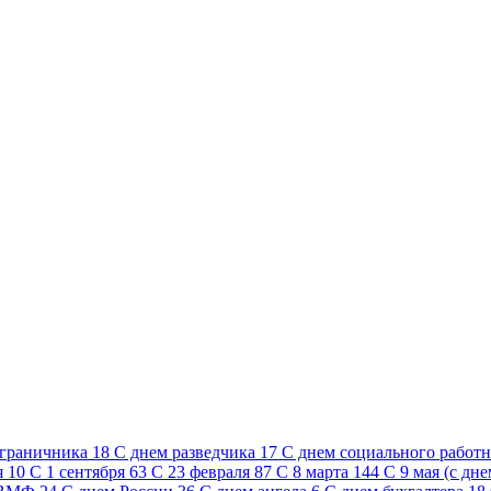
ограничника
18
C днем разведчика
17
C днем социального работ
я
10
С 1 сентября
63
С 23 февраля
87
С 8 марта
144
С 9 мая (с дн