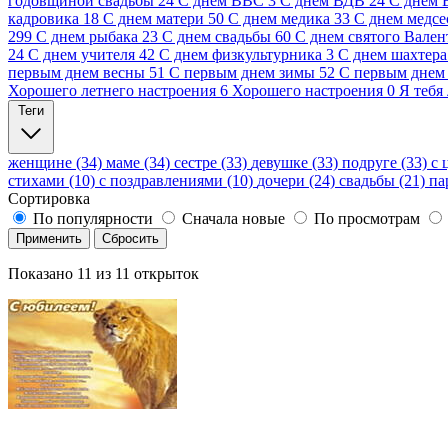
годовщиной свадьбы
24
С днем ВВС
3
С днем ВДВ
24
С днем
кадровика
18
С днем матери
50
С днем медика
33
С днем медсе
299
С днем рыбака
23
С днем свадьбы
60
С днем святого Вален
24
С днем учителя
42
С днем физкультурника
3
С днем шахтера
первым днем весны
51
С первым днем зимы
52
С первым днем 
Хорошего летнего настроения
6
Хорошего настроения
0
Я тебя
Теги
женщине (34)
маме (34)
сестре (33)
девушке (33)
подруге (33)
с 
стихами (10)
с поздравлениями (10)
дочери (24)
свадьбы (21)
па
Сортировка
По популярности
Сначала новые
По просмотрам
Применить
Сбросить
Показано
11
из
11
открыток