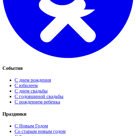
События
С днем рождения
С юбилеем
С днем свадьбы
С годовщиной свадьбы
С рождением ребенка
Праздники
C Новым Годом
Cо старым новым годом