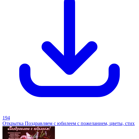
194
Открытка Поздравляем с юбилеем с пожеланием, цветы, стих