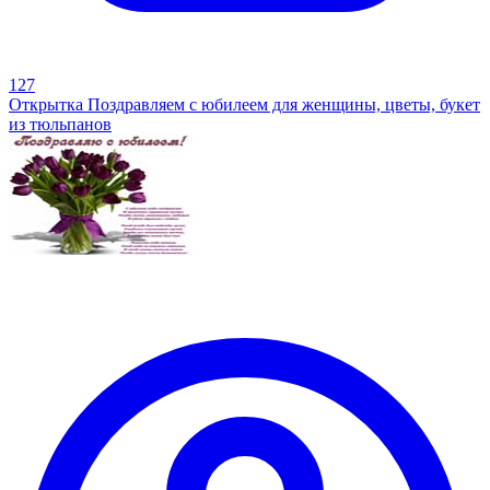
127
Открытка Поздравляем с юбилеем для женщины, цветы, букет
из тюльпанов