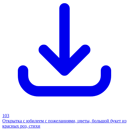
103
Открытка с юбилеем с пожеланиями, цветы, большой букет из
красных роз, стихи