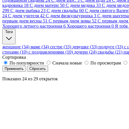
годовщиной свадьбы
24
С днем ВВС
3
С днем ВДВ
24
С днем
кадровика
18
С днем матери
50
С днем медика
33
С днем медсе
299
С днем рыбака
23
С днем свадьбы
60
С днем святого Вален
24
С днем учителя
42
С днем физкультурника
3
С днем шахтера
первым днем весны
51
С первым днем зимы
52
С первым днем 
Хорошего летнего настроения
6
Хорошего настроения
0
Я тебя
Теги
женщине (34)
маме (34)
сестре (33)
девушке (33)
подруге (33)
с 
стихами (10)
с поздравлениями (10)
дочери (24)
свадьбы (21)
па
Сортировка
По популярности
Сначала новые
По просмотрам
Применить
Сбросить
Показано
24
из
29
открыток