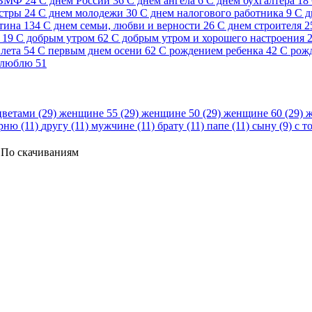
 ВМФ
24
С днем России
36
С днем ангела
6
С днем бухгалтера
18
стры
24
С днем молодежи
30
С днем налогового работника
9
С д
тина
134
С днем семьи, любви и верности
26
С днем строителя
2
19
С добрым утром
62
С добрым утром и хорошего настроения
лета
54
С первым днем осени
62
С рождением ребенка
42
С рож
 люблю
51
цветами (29)
женщине 55 (29)
женщине 50 (29)
женщине 60 (29)
ж
рню (11)
другу (11)
мужчине (11)
брату (11)
папе (11)
сыну (9)
с т
По скачиваниям