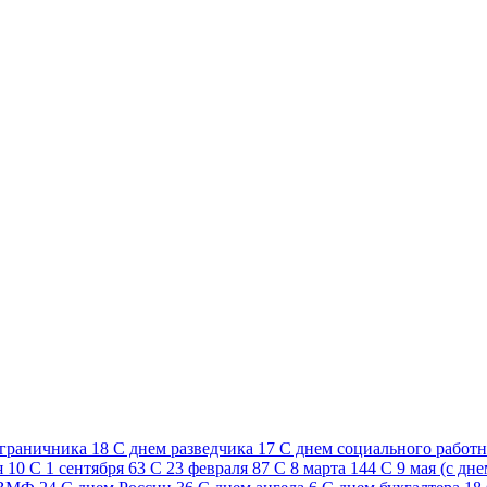
ограничника
18
C днем разведчика
17
C днем социального работ
я
10
С 1 сентября
63
С 23 февраля
87
С 8 марта
144
С 9 мая (с дн