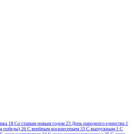
ника
18
Cо старым новым годом
23
День народного единства
1
ем победы)
26
С вербным воскресеньем
33
С выпускным
1
С