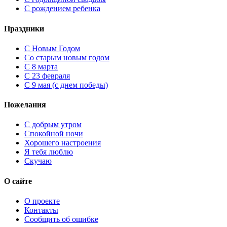
С рождением ребенка
Праздники
C Новым Годом
Cо старым новым годом
С 8 марта
С 23 февраля
С 9 мая (с днем победы)
Пожелания
С добрым утром
Спокойной ночи
Хорошего настроения
Я тебя люблю
Скучаю
О сайте
О проекте
Контакты
Сообщить об ошибке