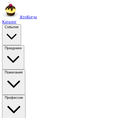
Кто
Когда
Каталог
События
Праздники
Пожелания
Профессии