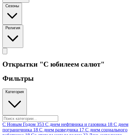
Сезоны
Религия
Открытки "С юбилеем салют"
Фильтры
Категория
C Новым Годом
353
C днем нефтяника и газовика
18
C днем
пограничника
18
C днем разведчика
17
C днем социального