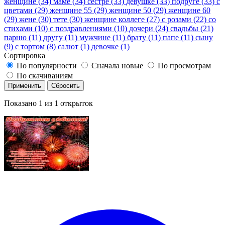
женщине (34)
маме (34)
сестре (33)
девушке (33)
подруге (33)
с
цветами (29)
женщине 55 (29)
женщине 50 (29)
женщине 60
(29)
жене (30)
тете (30)
женщине коллеге (27)
с розами (22)
со
стихами (10)
с поздравлениями (10)
дочери (24)
свадьбы (21)
парню (11)
другу (11)
мужчине (11)
брату (11)
папе (11)
сыну
(9)
с тортом (8)
салют (1)
девочке (1)
Сортировка
По популярности
Сначала новые
По просмотрам
По скачиваниям
Применить
Сбросить
Показано
1
из
1
открыток