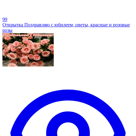
99
Открытка Поздравляю с юбилеем, цветы, красные и розовые
розы