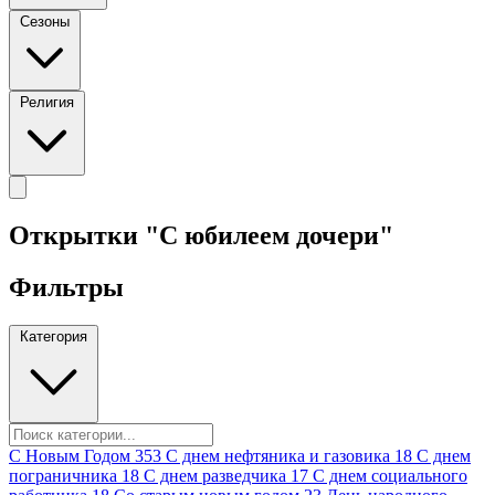
Сезоны
Религия
Открытки "С юбилеем дочери"
Фильтры
Категория
C Новым Годом
353
C днем нефтяника и газовика
18
C днем
пограничника
18
C днем разведчика
17
C днем социального