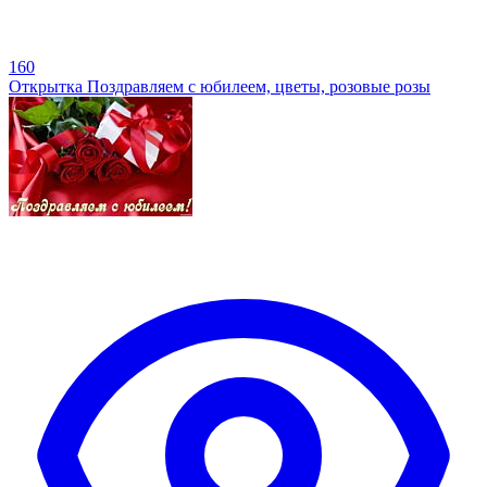
160
Открытка Поздравляем с юбилеем, цветы, розовые розы