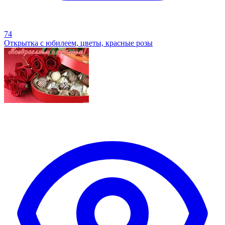
74
Открытка с юбилеем, цветы, красные розы