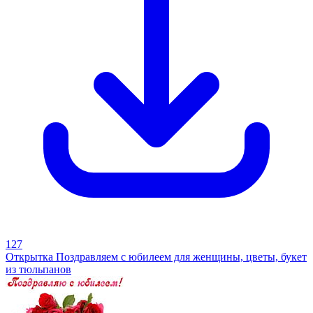
127
Открытка Поздравляем с юбилеем для женщины, цветы, букет
из тюльпанов