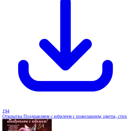
194
Открытка Поздравляем с юбилеем с пожеланием, цветы, стих