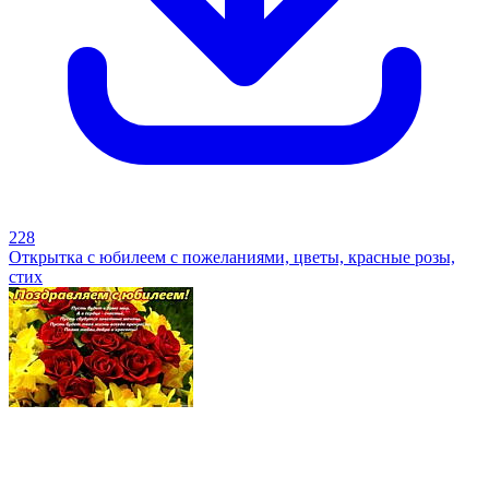
228
Открытка с юбилеем с пожеланиями, цветы, красные розы,
стих