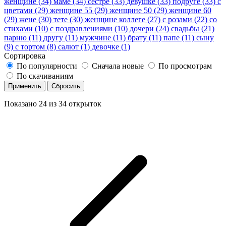
женщине (34)
маме (34)
сестре (33)
девушке (33)
подруге (33)
с
цветами (29)
женщине 55 (29)
женщине 50 (29)
женщине 60
(29)
жене (30)
тете (30)
женщине коллеге (27)
с розами (22)
со
стихами (10)
с поздравлениями (10)
дочери (24)
свадьбы (21)
парню (11)
другу (11)
мужчине (11)
брату (11)
папе (11)
сыну
(9)
с тортом (8)
салют (1)
девочке (1)
Сортировка
По популярности
Сначала новые
По просмотрам
По скачиваниям
Применить
Сбросить
Показано
24
из
34
открыток