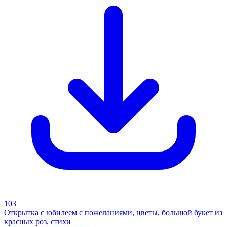
103
Открытка с юбилеем с пожеланиями, цветы, большой букет из
красных роз, стихи