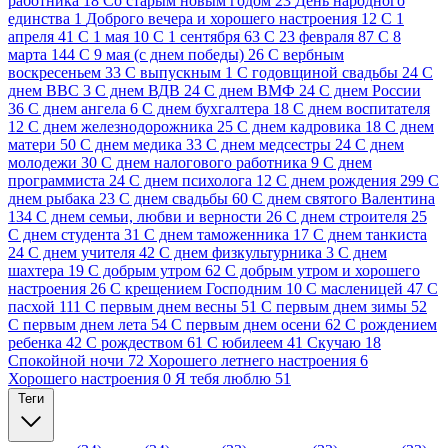
работника
18
Cо старым новым годом
23
День народного
единства
1
Доброго вечера и хорошего настроения
12
С 1
апреля
41
С 1 мая
10
С 1 сентября
63
С 23 февраля
87
С 8
марта
144
С 9 мая (с днем победы)
26
С вербным
воскресеньем
33
С выпускным
1
С годовщиной свадьбы
24
С
днем ВВС
3
С днем ВДВ
24
С днем ВМФ
24
С днем России
36
С днем ангела
6
С днем бухгалтера
18
С днем воспитателя
12
С днем железнодорожника
25
С днем кадровика
18
С днем
матери
50
С днем медика
33
С днем медсестры
24
С днем
молодежи
30
С днем налогового работника
9
С днем
программиста
24
С днем психолога
12
С днем рождения
299
С
днем рыбака
23
С днем свадьбы
60
С днем святого Валентина
134
С днем семьи, любви и верности
26
С днем строителя
25
С днем студента
31
С днем таможенника
17
С днем танкиста
24
С днем учителя
42
С днем физкультурника
3
С днем
шахтера
19
С добрым утром
62
С добрым утром и хорошего
настроения
26
С крещением Господним
10
С масленицей
47
С
пасхой
111
С первым днем весны
51
С первым днем зимы
52
С первым днем лета
54
С первым днем осени
62
С рождением
ребенка
42
С рождеством
61
С юбилеем
41
Скучаю
18
Спокойной ночи
72
Хорошего летнего настроения
6
Хорошего настроения
0
Я тебя люблю
51
Теги