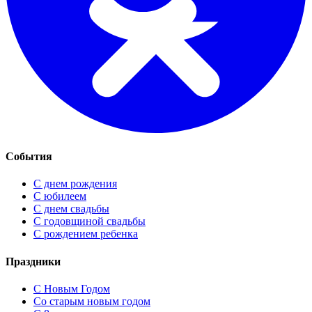
События
С днем рождения
С юбилеем
С днем свадьбы
С годовщиной свадьбы
С рождением ребенка
Праздники
C Новым Годом
Cо старым новым годом