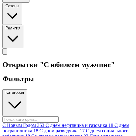
Сезоны
Религия
Открытки "С юбилеем мужчине"
Фильтры
Категория
C Новым Годом
353
C днем нефтяника и газовика
18
C днем
пограничника
18
C днем разведчика
17
C днем социального