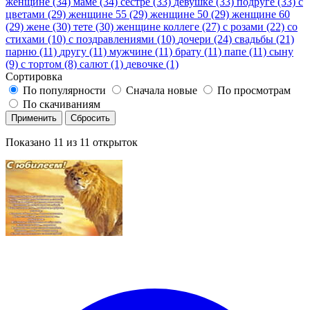
женщине (34)
маме (34)
сестре (33)
девушке (33)
подруге (33)
с
цветами (29)
женщине 55 (29)
женщине 50 (29)
женщине 60
(29)
жене (30)
тете (30)
женщине коллеге (27)
с розами (22)
со
стихами (10)
с поздравлениями (10)
дочери (24)
свадьбы (21)
парню (11)
другу (11)
мужчине (11)
брату (11)
папе (11)
сыну
(9)
с тортом (8)
салют (1)
девочке (1)
Сортировка
По популярности
Сначала новые
По просмотрам
По скачиваниям
Применить
Сбросить
Показано
11
из
11
открыток