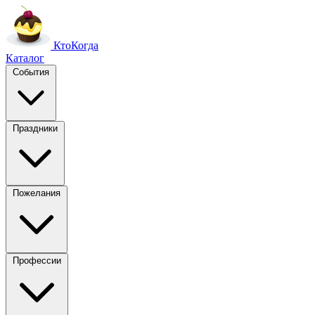
Кто
Когда
Каталог
События
Праздники
Пожелания
Профессии