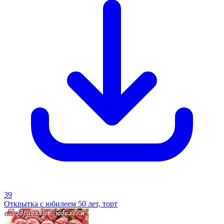
39
Открытка с юбилеем 50 лет, торт