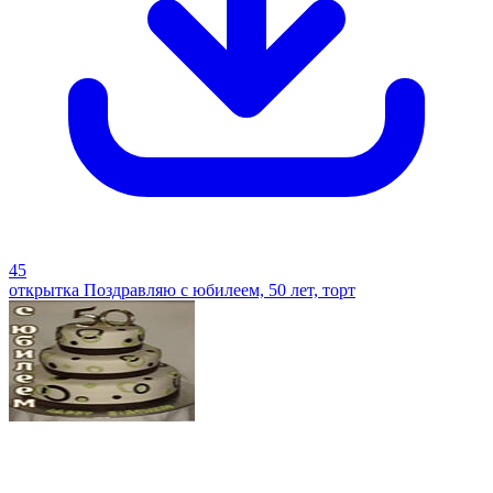
45
открытка Поздравляю с юбилеем, 50 лет, торт