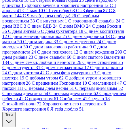
работника
18
Cо старым новым годом
23
День народного
единства
1
Доброго вечера и хорошего настроения
12
С 1
апреля
41
С 1 мая
10
С 1 сентября
63
С 23 февраля
87
С 8
марта
144
С 9 мая (с днем победы)
26
С вербным
воскресеньем
33
С выпускным
1
С годовщиной свадьбы
24
С
днем ВВС
3
С днем ВДВ
24
С днем ВМФ
24
С днем России
36
С днем ангела
6
С днем бухгалтера
18
С днем воспитателя
12
С днем железнодорожника
25
С днем кадровика
18
С днем
матери
50
С днем медика
33
С днем медсестры
24
С днем
молодежи
30
С днем налогового работника
9
С днем
программиста
24
С днем психолога
12
С днем рождения
299
С
днем рыбака
23
С днем свадьбы
60
С днем святого Валентина
134
С днем семьи, любви и верности
26
С днем строителя
25
С днем студента
31
С днем таможенника
17
С днем танкиста
24
С днем учителя
42
С днем физкультурника
3
С днем
шахтера
19
С добрым утром
62
С добрым утром и хорошего
настроения
26
С крещением Господним
10
С масленицей
47
С
пасхой
111
С первым днем весны
51
С первым днем зимы
52
С первым днем лета
54
С первым днем осени
62
С рождением
ребенка
42
С рождеством
61
С юбилеем
41
Скучаю
18
Спокойной ночи
72
Хорошего летнего настроения
6
Хорошего настроения
0
Я тебя люблю
51
Теги