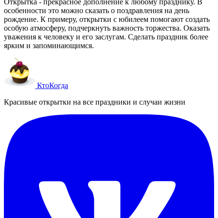
Открытка - прекрасное дополнение к любому празднику. В
особенности это можно сказать о поздравления на день
рождение. К примеру, открытки с юбилеем помогают создать
особую атмосферу, подчеркнуть важность торжества. Оказать
уважения к человеку и его заслугам. Сделать праздник более
ярким и запоминающимся.
Кто
Когда
Красивые открытки на все праздники и случаи жизни