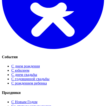
События
С днем рождения
С юбилеем
С днем свадьбы
С годовщиной свадьбы
С рождением ребенка
Праздники
C Новым Годом