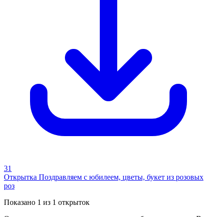
31
Открытка Поздравляем с юбилеем, цветы, букет из розовых
роз
Показано
1
из
1
открыток