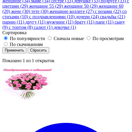
женщине (34)
маме (34)
сестре (33)
девушке (33)
подруге (33)
с
цветами (29)
женщине 55 (29)
женщине 50 (29)
женщине 60
(29)
жене (30)
тете (30)
женщине коллеге (27)
с розами (22)
со
стихами (10)
с поздравлениями (10)
дочери (24)
свадьбы (21)
парню (11)
другу (11)
мужчине (11)
брату (11)
папе (11)
сыну
(9)
с тортом (8)
салют (1)
девочке (1)
Сортировка
По популярности
Сначала новые
По просмотрам
По скачиваниям
Применить
Сбросить
Показано
1
из
1
открыток