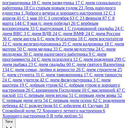
пограничника
18
C днем разведчика
17
C днем социального
работника
18
Cо старым новым годом
23
День народного
единства
1
Доброго вечера и хорошего настроения
12
С 1
апреля
41
С 1 мая
10
С 1 сентября
63
С 23 февраля
87
С 8
марта
144
С 9 мая (с днем победы)
26
С вербным
воскресеньем
33
С выпускным
1
С годовщиной свадьбы
24
С
днем ВВС
3
С днем ВДВ
24
С днем ВМФ
24
С днем России
36
С днем ангела
6
С днем бухгалтера
18
С днем воспитателя
12
С днем железнодорожника
25
С днем кадровика
18
С днем
матери
50
С днем медика
33
С днем медсестры
24
С днем
молодежи
30
С днем налогового работника
9
С днем
программиста
24
С днем психолога
12
С днем рождения
299
С
днем рыбака
23
С днем свадьбы
60
С днем святого Валентина
134
С днем семьи, любви и верности
26
С днем строителя
25
С днем студента
31
С днем таможенника
17
С днем танкиста
24
С днем учителя
42
С днем физкультурника
3
С днем
шахтера
19
С добрым утром
62
С добрым утром и хорошего
настроения
26
С крещением Господним
10
С масленицей
47
С
пасхой
111
С первым днем весны
51
С первым днем зимы
52
С первым днем лета
54
С первым днем осени
62
С рождением
ребенка
42
С рождеством
61
С юбилеем
41
Скучаю
18
Спокойной ночи
72
Хорошего летнего настроения
6
Хорошего настроения
0
Я тебя люблю
51
Теги