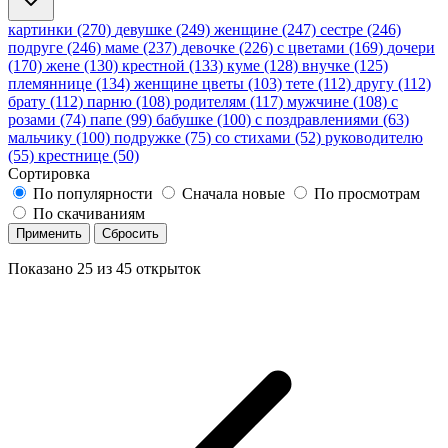
картинки (270)
девушке (249)
женщине (247)
сестре (246)
подруге (246)
маме (237)
девочке (226)
с цветами (169)
дочери
(170)
жене (130)
крестной (133)
куме (128)
внучке (125)
племяннице (134)
женщине цветы (103)
тете (112)
другу (112)
брату (112)
парню (108)
родителям (117)
мужчине (108)
с
розами (74)
папе (99)
бабушке (100)
с поздравлениями (63)
мальчику (100)
подружке (75)
со стихами (52)
руководителю
(55)
крестнице (50)
Сортировка
По популярности
Сначала новые
По просмотрам
По скачиваниям
Применить
Сбросить
Показано
25
из
45
открыток