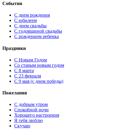
События
С днем рождения
С юбилеем
С днем свадьбы
С годовщиной свадьбы
С рождением ребенка
Праздники
C Новым Годом
Cо старым новым годом
С 8 марта
С 23 февраля
С 9 мая (с днем победы)
Пожелания
С добрым утром
Спокойной ночи
Хорошего настроения
Я тебя люблю
Скучаю