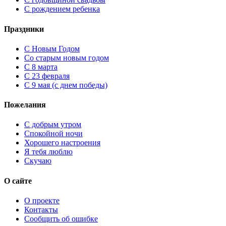
С рождением ребенка
Праздники
C Новым Годом
Cо старым новым годом
С 8 марта
С 23 февраля
С 9 мая (с днем победы)
Пожелания
С добрым утром
Спокойной ночи
Хорошего настроения
Я тебя люблю
Скучаю
О сайте
О проекте
Контакты
Сообщить об ошибке