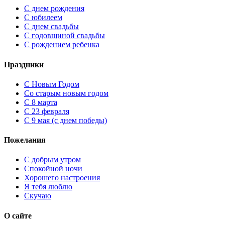
С днем рождения
С юбилеем
С днем свадьбы
С годовщиной свадьбы
С рождением ребенка
Праздники
C Новым Годом
Cо старым новым годом
С 8 марта
С 23 февраля
С 9 мая (с днем победы)
Пожелания
С добрым утром
Спокойной ночи
Хорошего настроения
Я тебя люблю
Скучаю
О сайте