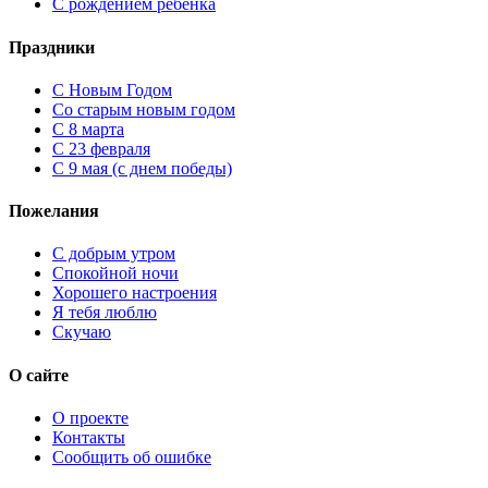
С рождением ребенка
Праздники
C Новым Годом
Cо старым новым годом
С 8 марта
С 23 февраля
С 9 мая (с днем победы)
Пожелания
С добрым утром
Спокойной ночи
Хорошего настроения
Я тебя люблю
Скучаю
О сайте
О проекте
Контакты
Сообщить об ошибке