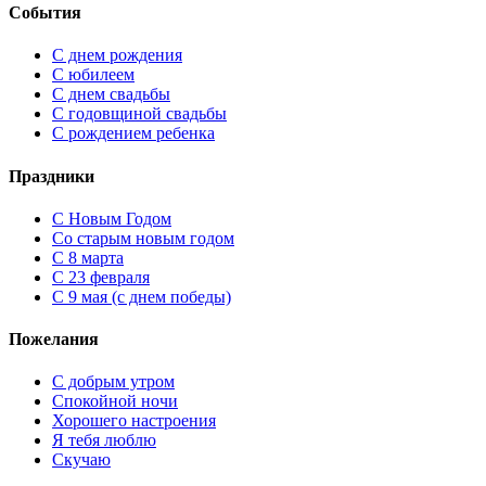
События
С днем рождения
С юбилеем
С днем свадьбы
С годовщиной свадьбы
С рождением ребенка
Праздники
C Новым Годом
Cо старым новым годом
С 8 марта
С 23 февраля
С 9 мая (с днем победы)
Пожелания
С добрым утром
Спокойной ночи
Хорошего настроения
Я тебя люблю
Скучаю