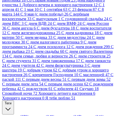
работника
18
Cо старым новым годом
23
День народного
единства
1
Доброго вечера и хорошего настроения
12
С 1
апреля
41
С 1 мая
10
С 1 сентября
63
С 23 февраля
87
С 8
марта
144
С 9 мая (с днем победы)
26
С вербным
воскресеньем
33
С выпускным
1
С годовщиной свадьбы
24
С
днем ВВС
3
С днем ВДВ
24
С днем ВМФ
24
С днем России
36
С днем ангела
6
С днем бухгалтера
18
С днем воспитателя
12
С днем железнодорожника
25
С днем кадровика
18
С днем
матери
50
С днем медика
33
С днем медсестры
24
С днем
молодежи
30
С днем налогового работника
9
С днем
программиста
24
С днем психолога
12
С днем рождения
299
С
днем рыбака
23
С днем свадьбы
60
С днем святого Валентина
134
С днем семьи, любви и верности
26
С днем строителя
25
С днем студента
31
С днем таможенника
17
С днем танкиста
24
С днем учителя
42
С днем физкультурника
3
С днем
шахтера
19
С добрым утром
62
С добрым утром и хорошего
настроения
26
С крещением Господним
10
С масленицей
47
С
пасхой
111
С первым днем весны
51
С первым днем зимы
52
С первым днем лета
54
С первым днем осени
62
С рождением
ребенка
42
С рождеством
61
С юбилеем
41
Скучаю
18
Спокойной ночи
72
Хорошего летнего настроения
6
Хорошего настроения
0
Я тебя люблю
51
Теги