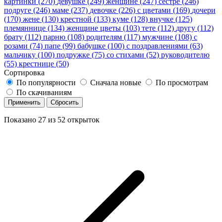
картинки (270)
девушке (249)
женщине (247)
сестре (246)
подруге (246)
маме (237)
девочке (226)
с цветами (169)
дочери
(170)
жене (130)
крестной (133)
куме (128)
внучке (125)
племяннице (134)
женщине цветы (103)
тете (112)
другу (112)
брату (112)
парню (108)
родителям (117)
мужчине (108)
с
розами (74)
папе (99)
бабушке (100)
с поздравлениями (63)
мальчику (100)
подружке (75)
со стихами (52)
руководителю
(55)
крестнице (50)
Сортировка
По популярности
Сначала новые
По просмотрам
По скачиваниям
Применить
Сбросить
Показано
27
из
52
открыток