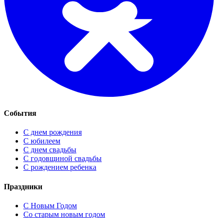
События
С днем рождения
С юбилеем
С днем свадьбы
С годовщиной свадьбы
С рождением ребенка
Праздники
C Новым Годом
Cо старым новым годом