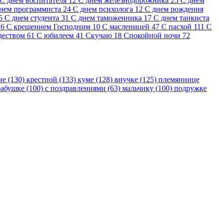
С днем воспитателя
12
С днем железнодорожника
25
С днем
нем программиста
24
С днем психолога
12
С днем рождения
5
С днем студента
31
С днем таможенника
17
С днем танкиста
26
С крещением Господним
10
С масленицей
47
С пасхой
111
С
деством
61
С юбилеем
41
Скучаю
18
Спокойной ночи
72
не (130)
крестной (133)
куме (128)
внучке (125)
племяннице
бабушке (100)
с поздравлениями (63)
мальчику (100)
подружке