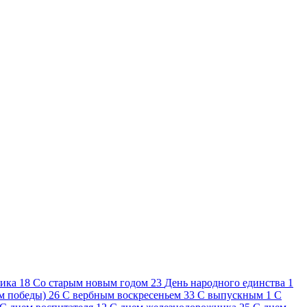
ника
18
Cо старым новым годом
23
День народного единства
1
ем победы)
26
С вербным воскресеньем
33
С выпускным
1
С