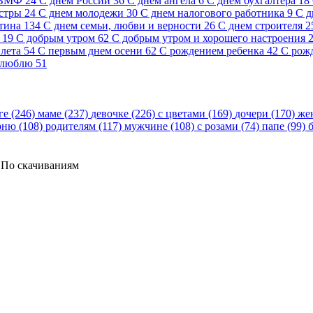
 ВМФ
24
С днем России
36
С днем ангела
6
С днем бухгалтера
18
стры
24
С днем молодежи
30
С днем налогового работника
9
С д
тина
134
С днем семьи, любви и верности
26
С днем строителя
2
19
С добрым утром
62
С добрым утром и хорошего настроения
лета
54
С первым днем осени
62
С рождением ребенка
42
С рож
 люблю
51
ге (246)
маме (237)
девочке (226)
с цветами (169)
дочери (170)
же
рню (108)
родителям (117)
мужчине (108)
с розами (74)
папе (99)
По скачиваниям