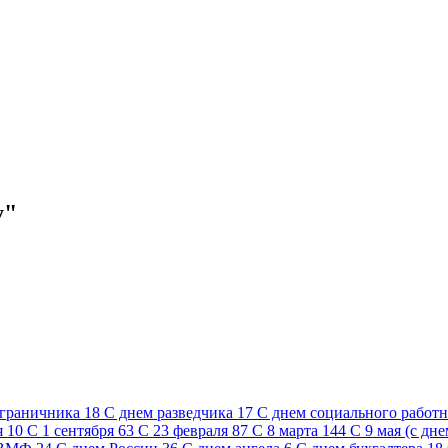
у"
ограничника
18
C днем разведчика
17
C днем социального работ
я
10
С 1 сентября
63
С 23 февраля
87
С 8 марта
144
С 9 мая (с дн