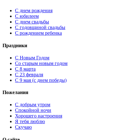
С днем рождения
С юбилеем
С днем свадьбы
С годовщиной свадьбы
С рождением ребенка
Праздники
C Новым Годом
Cо старым новым годом
С 8 марта
С 23 февраля
С 9 мая (с днем победы)
Пожелания
С добрым утром
Спокойной ночи
Хорошего настроения
Я тебя люблю
Скучаю
О сайте