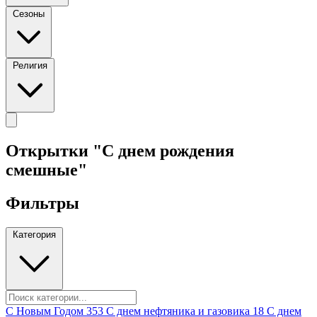
Сезоны
Религия
Открытки "С днем рождения
смешные"
Фильтры
Категория
C Новым Годом
353
C днем нефтяника и газовика
18
C днем