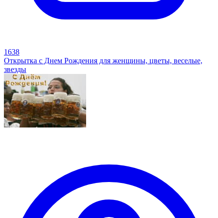
1638
Открытка с Днем Рождения для женщины, цветы, веселые,
звезды