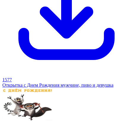
1577
Открытка с Днем Рождения мужчине, пиво и девушка