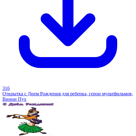
316
Открытка с Днем Рождения для ребенка, герои мультфильмов,
Винни Пух