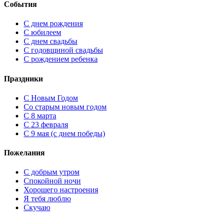
События
С днем рождения
С юбилеем
С днем свадьбы
С годовщиной свадьбы
С рождением ребенка
Праздники
C Новым Годом
Cо старым новым годом
С 8 марта
С 23 февраля
С 9 мая (с днем победы)
Пожелания
С добрым утром
Спокойной ночи
Хорошего настроения
Я тебя люблю
Скучаю