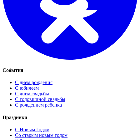
События
С днем рождения
С юбилеем
С днем свадьбы
С годовщиной свадьбы
С рождением ребенка
Праздники
C Новым Годом
Cо старым новым годом