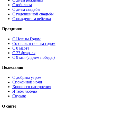
С днем рождения
С юбилеем
С днем свадьбы
С годовщиной свадьбы
С рождением ребенка
Праздники
C Новым Годом
Cо старым новым годом
С 8 марта
С 23 февраля
С 9 мая (с днем победы)
Пожелания
С добрым утром
Спокойной ночи
Хорошего настроения
Я тебя люблю
Скучаю
О сайте