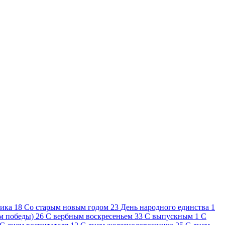
ника
18
Cо старым новым годом
23
День народного единства
1
ем победы)
26
С вербным воскресеньем
33
С выпускным
1
С