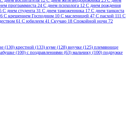
С днем воспитателя
12
С днем железнодорожника
25
С днем
нем программиста
24
С днем психолога
12
С днем рождения
5
С днем студента
31
С днем таможенника
17
С днем танкиста
26
С крещением Господним
10
С масленицей
47
С пасхой
111
С
деством
61
С юбилеем
41
Скучаю
18
Спокойной ночи
72
не (130)
крестной (133)
куме (128)
внучке (125)
племяннице
бабушке (100)
с поздравлениями (63)
мальчику (100)
подружке