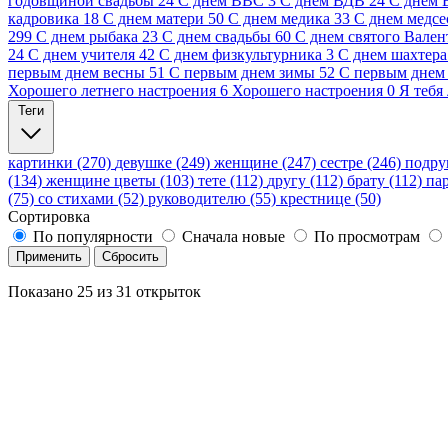
годовщиной свадьбы
24
С днем ВВС
3
С днем ВДВ
24
С днем
кадровика
18
С днем матери
50
С днем медика
33
С днем медсе
299
С днем рыбака
23
С днем свадьбы
60
С днем святого Вален
24
С днем учителя
42
С днем физкультурника
3
С днем шахтера
первым днем весны
51
С первым днем зимы
52
С первым днем 
Хорошего летнего настроения
6
Хорошего настроения
0
Я тебя
Теги
картинки (270)
девушке (249)
женщине (247)
сестре (246)
подру
(134)
женщине цветы (103)
тете (112)
другу (112)
брату (112)
па
(75)
со стихами (52)
руководителю (55)
крестнице (50)
Сортировка
По популярности
Сначала новые
По просмотрам
Применить
Сбросить
Показано
25
из
31
открыток