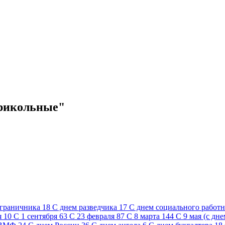
прикольные"
ограничника
18
C днем разведчика
17
C днем социального работ
я
10
С 1 сентября
63
С 23 февраля
87
С 8 марта
144
С 9 мая (с дн