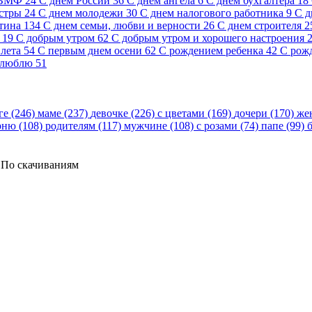
 ВМФ
24
С днем России
36
С днем ангела
6
С днем бухгалтера
18
стры
24
С днем молодежи
30
С днем налогового работника
9
С д
тина
134
С днем семьи, любви и верности
26
С днем строителя
2
19
С добрым утром
62
С добрым утром и хорошего настроения
лета
54
С первым днем осени
62
С рождением ребенка
42
С рож
 люблю
51
ге (246)
маме (237)
девочке (226)
с цветами (169)
дочери (170)
же
рню (108)
родителям (117)
мужчине (108)
с розами (74)
папе (99)
По скачиваниям