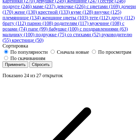
картинки (270)
девушке (249)
женщине (247)
сестре (246)
подруге (246)
маме (237)
девочке (226)
с цветами (169)
дочери
(170)
жене (130)
крестной (133)
куме (128)
внучке (125)
племяннице (134)
женщине цветы (103)
тете (112)
другу (112)
брату (112)
парню (108)
родителям (117)
мужчине (108)
с
розами (74)
папе (99)
бабушке (100)
с поздравлениями (63)
мальчику (100)
подружке (75)
со стихами (52)
руководителю
(55)
крестнице (50)
Сортировка
По популярности
Сначала новые
По просмотрам
По скачиваниям
Применить
Сбросить
Показано
24
из
27
открыток