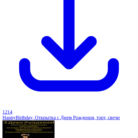
1214
HappyBirthday, Открытка с Днем Рождения, торт, свечи