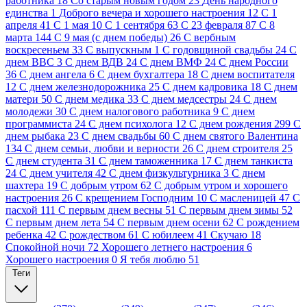
работника
18
Cо старым новым годом
23
День народного
единства
1
Доброго вечера и хорошего настроения
12
С 1
апреля
41
С 1 мая
10
С 1 сентября
63
С 23 февраля
87
С 8
марта
144
С 9 мая (с днем победы)
26
С вербным
воскресеньем
33
С выпускным
1
С годовщиной свадьбы
24
С
днем ВВС
3
С днем ВДВ
24
С днем ВМФ
24
С днем России
36
С днем ангела
6
С днем бухгалтера
18
С днем воспитателя
12
С днем железнодорожника
25
С днем кадровика
18
С днем
матери
50
С днем медика
33
С днем медсестры
24
С днем
молодежи
30
С днем налогового работника
9
С днем
программиста
24
С днем психолога
12
С днем рождения
299
С
днем рыбака
23
С днем свадьбы
60
С днем святого Валентина
134
С днем семьи, любви и верности
26
С днем строителя
25
С днем студента
31
С днем таможенника
17
С днем танкиста
24
С днем учителя
42
С днем физкультурника
3
С днем
шахтера
19
С добрым утром
62
С добрым утром и хорошего
настроения
26
С крещением Господним
10
С масленицей
47
С
пасхой
111
С первым днем весны
51
С первым днем зимы
52
С первым днем лета
54
С первым днем осени
62
С рождением
ребенка
42
С рождеством
61
С юбилеем
41
Скучаю
18
Спокойной ночи
72
Хорошего летнего настроения
6
Хорошего настроения
0
Я тебя люблю
51
Теги