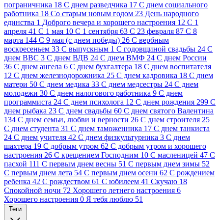
пограничника
18
C днем разведчика
17
C днем социального
работника
18
Cо старым новым годом
23
День народного
единства
1
Доброго вечера и хорошего настроения
12
С 1
апреля
41
С 1 мая
10
С 1 сентября
63
С 23 февраля
87
С 8
марта
144
С 9 мая (с днем победы)
26
С вербным
воскресеньем
33
С выпускным
1
С годовщиной свадьбы
24
С
днем ВВС
3
С днем ВДВ
24
С днем ВМФ
24
С днем России
36
С днем ангела
6
С днем бухгалтера
18
С днем воспитателя
12
С днем железнодорожника
25
С днем кадровика
18
С днем
матери
50
С днем медика
33
С днем медсестры
24
С днем
молодежи
30
С днем налогового работника
9
С днем
программиста
24
С днем психолога
12
С днем рождения
299
С
днем рыбака
23
С днем свадьбы
60
С днем святого Валентина
134
С днем семьи, любви и верности
26
С днем строителя
25
С днем студента
31
С днем таможенника
17
С днем танкиста
24
С днем учителя
42
С днем физкультурника
3
С днем
шахтера
19
С добрым утром
62
С добрым утром и хорошего
настроения
26
С крещением Господним
10
С масленицей
47
С
пасхой
111
С первым днем весны
51
С первым днем зимы
52
С первым днем лета
54
С первым днем осени
62
С рождением
ребенка
42
С рождеством
61
С юбилеем
41
Скучаю
18
Спокойной ночи
72
Хорошего летнего настроения
6
Хорошего настроения
0
Я тебя люблю
51
Теги