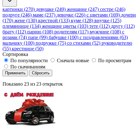
картинки (270)
девушке (249)
женщине (247)
сестре (246)
подруге (246)
маме (237)
девочке (226)
с цветами (169)
дочери
(170)
жене (130)
крестной (133)
куме (128)
внучке (125)
племяннице (134)
женщине цветы (103)
тете (112)
другу (112)
брату (112)
парню (108)
родителям (117)
мужчине (108)
с
розами (74)
папе (99)
бабушке (100)
с поздравлениями (63)
мальчику (100)
подружке (75)
со стихами (52)
руководителю
(55)
крестнице (50)
Сортировка
По популярности
Сначала новые
По просмотрам
По скачиваниям
Применить
Сбросить
Показано
23
из
23
открыток