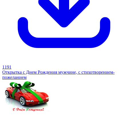
1191
Открытка с Днем Рождения мужчине, с стихотворением-
пожеланием