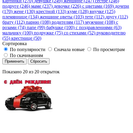
картинки (270)
девушке (249)
женщине (247)
сестре (246)
подруге (246)
маме (237)
девочке (226)
с цветами (169)
дочери
(170)
жене (130)
крестной (133)
куме (128)
внучке (125)
племяннице (134)
женщине цветы (103)
тете (112)
другу (112)
брату (112)
парню (108)
родителям (117)
мужчине (108)
с
розами (74)
папе (99)
бабушке (100)
с поздравлениями (63)
мальчику (100)
подружке (75)
со стихами (52)
руководителю
(55)
крестнице (50)
Сортировка
По популярности
Сначала новые
По просмотрам
По скачиваниям
Применить
Сбросить
Показано
20
из
20
открыток