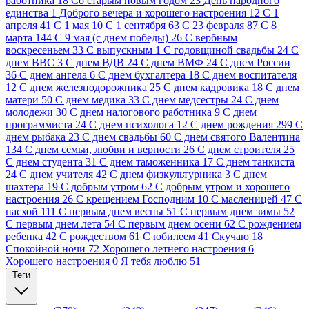
работника
18
Cо старым новым годом
23
День народного
единства
1
Доброго вечера и хорошего настроения
12
С 1
апреля
41
С 1 мая
10
С 1 сентября
63
С 23 февраля
87
С 8
марта
144
С 9 мая (с днем победы)
26
С вербным
воскресеньем
33
С выпускным
1
С годовщиной свадьбы
24
С
днем ВВС
3
С днем ВДВ
24
С днем ВМФ
24
С днем России
36
С днем ангела
6
С днем бухгалтера
18
С днем воспитателя
12
С днем железнодорожника
25
С днем кадровика
18
С днем
матери
50
С днем медика
33
С днем медсестры
24
С днем
молодежи
30
С днем налогового работника
9
С днем
программиста
24
С днем психолога
12
С днем рождения
299
С
днем рыбака
23
С днем свадьбы
60
С днем святого Валентина
134
С днем семьи, любви и верности
26
С днем строителя
25
С днем студента
31
С днем таможенника
17
С днем танкиста
24
С днем учителя
42
С днем физкультурника
3
С днем
шахтера
19
С добрым утром
62
С добрым утром и хорошего
настроения
26
С крещением Господним
10
С масленицей
47
С
пасхой
111
С первым днем весны
51
С первым днем зимы
52
С первым днем лета
54
С первым днем осени
62
С рождением
ребенка
42
С рождеством
61
С юбилеем
41
Скучаю
18
Спокойной ночи
72
Хорошего летнего настроения
6
Хорошего настроения
0
Я тебя люблю
51
Теги