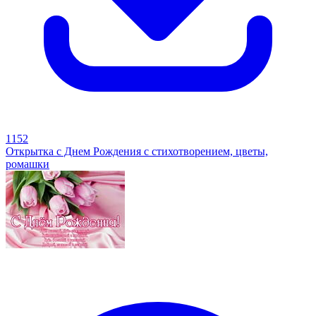
1152
Открытка с Днем Рождения с стихотворением, цветы,
ромашки