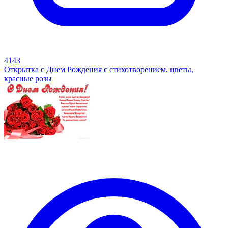
4143
Открытка с Днем Рождения с стихотворением, цветы,
красные розы