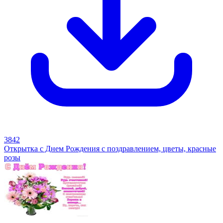
3842
Открытка с Днем Рождения с поздравлением, цветы, красные
розы