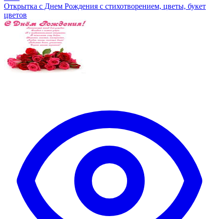
Открытка с Днем Рождения с стихотворением, цветы, букет
цветов