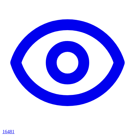
16481