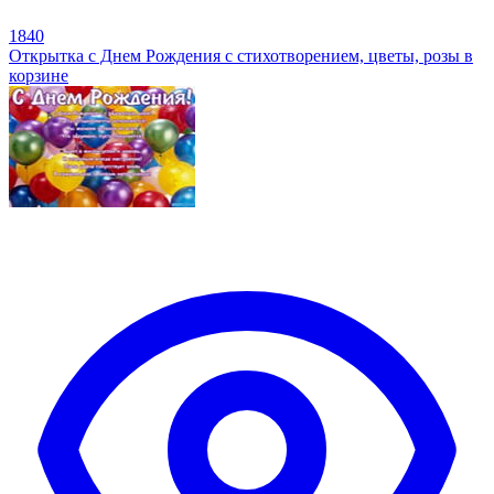
1840
Открытка с Днем Рождения с стихотворением, цветы, розы в
корзине