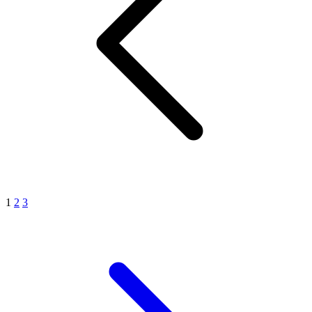
1
2
3