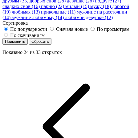
друзьям (33)
добрых снов (28)
девушке (26)
подруге (27)
сладких снов (16)
парню (22)
милый (15)
мужу (18)
дорогой
(19)
любимая (13)
прикольные (11)
мужчине на расстоянии
(14)
мужчине любимому (14)
любимой девушке (12)
Сортировка
По популярности
Сначала новые
По просмотрам
По скачиваниям
Применить
Сбросить
Показано
24
из
33
открыток