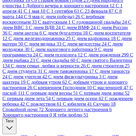
работника
18
Cо старым новым годом
23
День народного
единства
1
Доброго вечера и хорошего настроения
12
С 1
апреля
41
С 1 мая
10
С 1 сентября
63
С 23 февраля
87
С 8
марта
144
С 9 мая (с днем победы)
26
С вербным
воскресеньем
33
С выпускным
1
С годовщиной свадьбы
24
С
днем ВВС
3
С днем ВДВ
24
С днем ВМФ
24
С днем России
36
С днем ангела
6
С днем бухгалтера
18
С днем воспитателя
12
С днем железнодорожника
25
С днем кадровика
18
С днем
матери
50
С днем медика
33
С днем медсестры
24
С днем
молодежи
30
С днем налогового работника
9
С днем
программиста
24
С днем психолога
12
С днем рождения
299
С
днем рыбака
23
С днем свадьбы
60
С днем святого Валентина
134
С днем семьи, любви и верности
26
С днем строителя
25
С днем студента
31
С днем таможенника
17
С днем танкиста
24
С днем учителя
42
С днем физкультурника
3
С днем
шахтера
19
С добрым утром
62
С добрым утром и хорошего
настроения
26
С крещением Господним
10
С масленицей
47
С
пасхой
111
С первым днем весны
51
С первым днем зимы
52
С первым днем лета
54
С первым днем осени
62
С рождением
ребенка
42
С рождеством
61
С юбилеем
41
Скучаю
18
Спокойной ночи
72
Хорошего летнего настроения
6
Хорошего настроения
0
Я тебя люблю
51
Теги