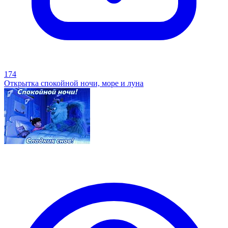
174
Открытка спокойной ночи, море и луна