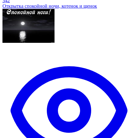
342
Открытка спокойной ночи, котенок и щенок